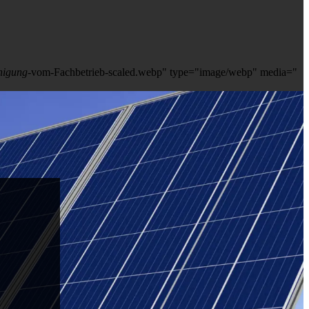
nigung
-vom-Fachbetrieb-scaled.webp" type="image/webp" media="