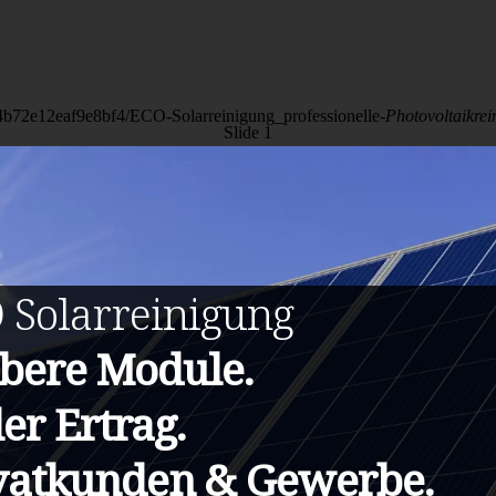
04b72e12eaf9e8bf4/ECO-Solarreinigung_professionelle-
Photovoltaikrei
Slide 1
O
Solarreinigung
bere Module.
ler Ertrag.
vatkunden & Gewerbe.