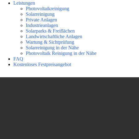
Leistungen
Photovoltaikreinigung
Solarreinigung
Private Anlagen
Industrieanlagen
Solarparks & Freiflächen
Landwirtschaftliche Anlagen
Wartung & Sichtprüfung
Solarreinigung in der Nähe
Photovoltaik Reinigung in der Nähe
FAQ
Kostenloses Festpreisangebot