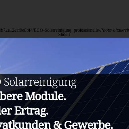
04b72e12eaf9e8bf4/ECO-Solarreinigung_professionelle-
Photovoltaikrei
Slide 1
O
Solarreinigung
bere Module.
ler Ertrag.
vatkunden & Gewerbe.