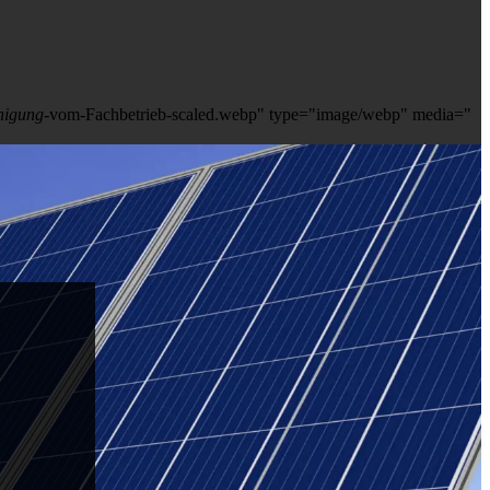
nigung
-vom-Fachbetrieb-scaled.webp" type="image/webp" media="