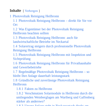
Inhalte
Verbergen
1
Photovoltaik Reinigung Heilbronn
1.1
Photovoltaik Reinigung Heilbronn – direkt für Sie vor
Ort
1.2
Was Eigentümer bei der Photovoltaik Reinigung
Heilbronn beachten sollten
1.3
Photovoltaik Reinigung Heilbronn: auch für
landwirtschaftliche Betriebe im Neckartal
1.4
Solarertrag steigern durch professionelle Photovoltaik
Reinigung Heilbronn
1.5
Photovoltaik Reinigung Heilbronn mit Inspektion und
Sichtprüfung
1.6
Photovoltaik Reinigung Heilbronn für Privathaushalte
und Gewerbebetriebe
1.7
Regelmäßige Photovoltaik Reinigung Heilbronn – so
bleibt Ihre Anlage dauerhaft leistungsstark
1.8
Gründliche und zuverlässige Photovoltaik Reinigung
Heilbronn
1.8.1
Fakten zu Heilbronn
1.8.2
Verschmutzen Solarmodule in Heilbronn durch die
umliegenden Weinberglagen am Wartberg und Gaffenberg
stärker als anderswo?
1.8.3
Unsere Anlage steht in Neckargartach direkt am