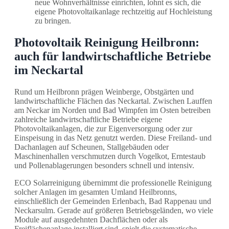
neue Wohnverhältnisse einrichten, lohnt es sich, die
eigene Photovoltaikanlage rechtzeitig auf Hochleistung
zu bringen.
Photovoltaik Reinigung Heilbronn:
auch für landwirtschaftliche Betriebe
im Neckartal
Rund um Heilbronn prägen Weinberge, Obstgärten und
landwirtschaftliche Flächen das Neckartal. Zwischen Lauffen
am Neckar im Norden und Bad Wimpfen im Osten betreiben
zahlreiche landwirtschaftliche Betriebe eigene
Photovoltaikanlagen, die zur Eigenversorgung oder zur
Einspeisung in das Netz genutzt werden. Diese Freiland- und
Dachanlagen auf Scheunen, Stallgebäuden oder
Maschinenhallen verschmutzen durch Vogelkot, Erntestaub
und Pollenablagerungen besonders schnell und intensiv.
ECO Solarreinigung übernimmt die professionelle Reinigung
solcher Anlagen im gesamten Umland Heilbronns,
einschließlich der Gemeinden Erlenbach, Bad Rappenau und
Neckarsulm. Gerade auf größeren Betriebsgeländen, wo viele
Module auf ausgedehnten Dachflächen oder als
Freiflächenanlage installiert sind, spielt die systematische