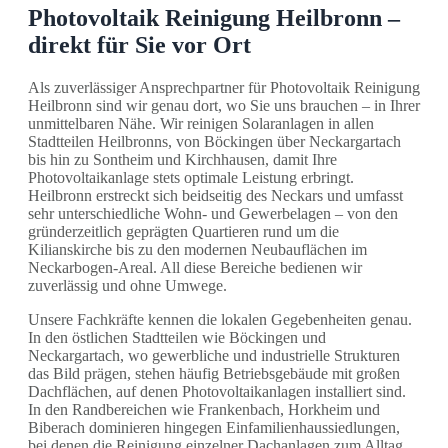
Photovoltaik Reinigung Heilbronn –
direkt für Sie vor Ort
Als zuverlässiger Ansprechpartner für Photovoltaik Reinigung
Heilbronn sind wir genau dort, wo Sie uns brauchen – in Ihrer
unmittelbaren Nähe. Wir reinigen Solaranlagen in allen
Stadtteilen Heilbronns, von Böckingen über Neckargartach
bis hin zu Sontheim und Kirchhausen, damit Ihre
Photovoltaikanlage stets optimale Leistung erbringt.
Heilbronn erstreckt sich beidseitig des Neckars und umfasst
sehr unterschiedliche Wohn- und Gewerbelagen – von den
gründerzeitlich geprägten Quartieren rund um die
Kilianskirche bis zu den modernen Neubauflächen im
Neckarbogen-Areal. All diese Bereiche bedienen wir
zuverlässig und ohne Umwege.
Unsere Fachkräfte kennen die lokalen Gegebenheiten genau.
In den östlichen Stadtteilen wie Böckingen und
Neckargartach, wo gewerbliche und industrielle Strukturen
das Bild prägen, stehen häufig Betriebsgebäude mit großen
Dachflächen, auf denen Photovoltaikanlagen installiert sind.
In den Randbereichen wie Frankenbach, Horkheim und
Biberach dominieren hingegen Einfamilienhaussiedlungen,
bei denen die Reinigung einzelner Dachanlagen zum Alltag