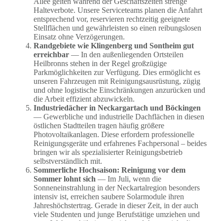
Allee gelten während der Geschäftszeiten strenge
Halteverbote. Unsere Serviceteams planen die Anfahrt
entsprechend vor, reservieren rechtzeitig geeignete
Stellflächen und gewährleisten so einen reibungslosen
Einsatz ohne Verzögerungen.
Randgebiete wie Klingenberg und Sontheim gut
erreichbar
— In den außenliegenden Ortsteilen
Heilbronns stehen in der Regel großzügige
Parkmöglichkeiten zur Verfügung. Dies ermöglicht es
unseren Fahrzeugen mit Reinigungsausrüstung, zügig
und ohne logistische Einschränkungen anzurücken und
die Arbeit effizient abzuwickeln.
Industriedächer in Neckargartach und Böckingen
— Gewerbliche und industrielle Dachflächen in diesen
östlichen Stadtteilen tragen häufig größere
Photovoltaikanlagen. Diese erfordern professionelle
Reinigungsgeräte und erfahrenes Fachpersonal – beides
bringen wir als spezialisierter Reinigungsbetrieb
selbstverständlich mit.
Sommerliche Hochsaison: Reinigung vor dem
Sommer lohnt sich
— Im Juli, wenn die
Sonneneinstrahlung in der Neckartalregion besonders
intensiv ist, erreichen saubere Solarmodule ihren
Jahreshöchstertrag. Gerade in dieser Zeit, in der auch
viele Studenten und junge Berufstätige umziehen und