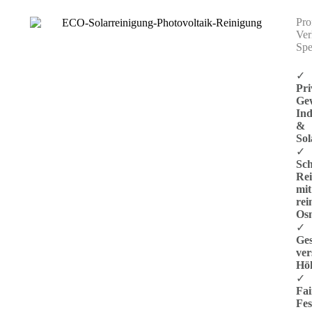
Pro
Ver
Spez
✓
Pri
Ge
Ind
&
Sol
✓
Sc
Re
mit
re
Os
✓
Ges
ver
Hö
✓
Fai
Fes