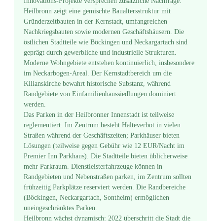
Innovations-Projekte versprechen zusätzliche Nachfrage.
Heilbronn zeigt eine gemischte Baualtersstruktur mit
Gründerzeitbauten in der Kernstadt, umfangreichen
Nachkriegsbauten sowie modernen Geschäftshäusern. Die
östlichen Stadtteile wie Böckingen und Neckargartach sind
geprägt durch gewerbliche und industrielle Strukturen.
Moderne Wohngebiete entstehen kontinuierlich, insbesondere
im Neckarbogen-Areal. Der Kernstadtbereich um die
Kilianskirche bewahrt historische Substanz, während
Randgebiete von Einfamilienhaussiedlungen dominiert
werden.
Das Parken in der Heilbronner Innenstadt ist teilweise
reglementiert. Im Zentrum besteht Halteverbot in vielen
Straßen während der Geschäftszeiten; Parkhäuser bieten
Lösungen (teilweise gegen Gebühr wie 12 EUR/Nacht im
Premier Inn Parkhaus). Die Stadtteile bieten üblicherweise
mehr Parkraum. Dienstleisterfahrzeuge können in
Randgebieten und Nebenstraßen parken, im Zentrum sollten
frühzeitig Parkplätze reserviert werden. Die Randbereiche
(Böckingen, Neckargartach, Sontheim) ermöglichen
uneingeschränktes Parken.
Heilbronn wächst dynamisch: 2022 überschritt die Stadt die