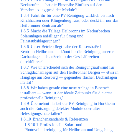
Neckarufer — hat die Flussnähe Einfluss auf den
Verschmutzungsgrad der Module?
1.8.4
Fahrt ihr für eine PV-Reinigung wirklich bis nach
Kirchhausen oder Klingenberg raus, oder deckt ihr nur das
Heilbronner Zentrum ab?
1.8.5
Macht die Tallage Heilbronns im Neckarbecken
Solaranlagen anfälliger für Smog und
Feinstaubablagerungen?
1.8.6
Unser Betrieb liegt nahe der Kaiserstraße im
Zentrum Heilbronns — könnt ihr die Reinigung unserer
Dachanlage auch außerhalb der Geschäftszeiten
durchführen?
1.8.7
Wie unterscheidet sich der Reinigungsaufwand für
Schrägdachanlagen auf den Heilbronner Bergen — etwa in
Hanglage am Reisberg — gegenüber flachen Dachanlagen
im Tal?
1.8.8
Wir haben gerade eine neue Anlage in Biberach
installiert — wann ist der ideale Zeitpunkt für die erste
professionelle Reinigung?
1.8.9
Übernehmt ihr bei der PV-Reinigung in Horkheim
auch die Entsorgung defekter Module oder alter
Befestigungsmaterialien?
1.8.10
Branchenstandards & Referenzen
1.8.10.1
Professionelle Solar- und
Photovoltaikreinigung für Heilbronn und Umgebung –